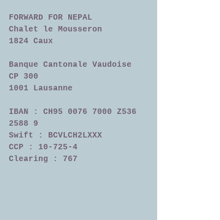
FORWARD FOR NEPAL
Chalet le Mousseron
1824 Caux
Banque Cantonale Vaudoise
CP 300
1001 Lausanne
IBAN : CH95 0076 7000 Z536 
2588 9  
Swift : BCVLCH2LXXX
CCP : 10-725-4   
Clearing : 767