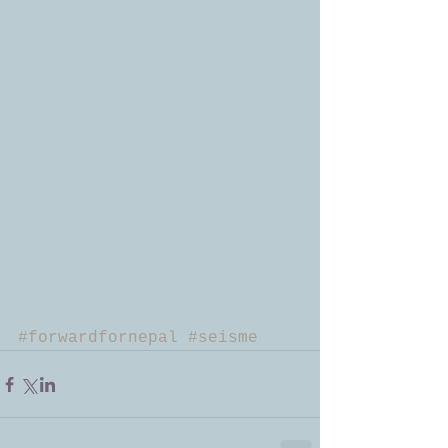
#forwardfornepal
#seisme