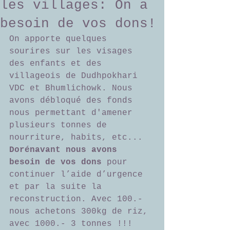
les villages: On a
besoin de vos dons!
On apporte quelques 
sourires sur les visages 
des enfants et des 
villageois de Dudhpokhari 
VDC et Bhumlichowk. Nous 
avons débloqué des fonds 
nous permettant d'amener 
plusieurs tonnes de 
nourriture, habits, etc... 
Dorénavant nous avons 
besoin de vos dons
 pour 
continuer l’aide d’urgence 
et par la suite la 
reconstruction. Avec 100.- 
nous achetons 300kg de riz, 
avec 1000.- 3 tonnes !!! 