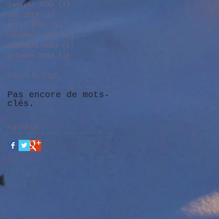
janvier 2016
(1)
1 post
mai 2015
(5)
5 posts
avril 2015
(1)
1 post
novembre 2014
(2)
2 posts
décembre 2013
(1)
1 post
octobre 2013
(1)
1 post
Search By Tags
Pas encore de mots-
clés.
Follow Us