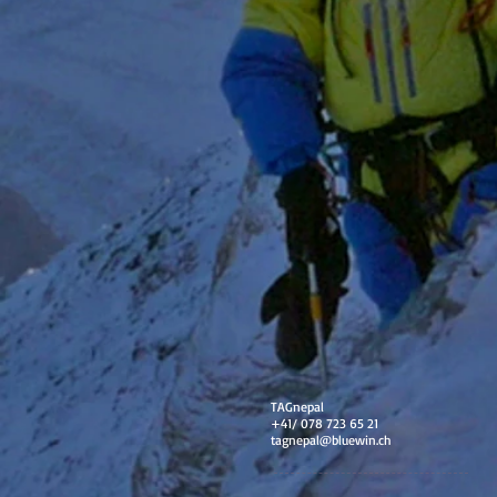
TAGnepal
+41/ 078 723 65 21
tagnepal@bluewin.ch