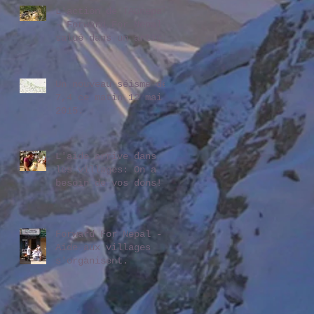
L'action de TAGnepal
- Forward For Nepal
salué dans un article
de OnlineKhabar
Un nouveau séisme de
7,4 ce matin 12 mai
2015.
L'aide arrive dans
les villages: On a
besoin de vos dons!
Forward For Nepal -
Aide aux villages
s'organisent.