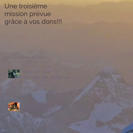
Une troisième
L'action de TAGnepa
mission prévue
- Forward For Nepal
grâce à vos dons!!!
salué dans un article
de OnlineKhabar
Les dernières NEWS
Soutien pour le
village de Tembathang
Une troisième mission
prévue grâce à vos
dons!!!