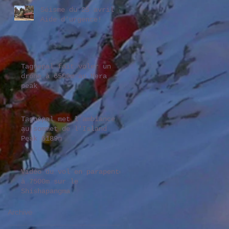
Séisme du 25 avril -
Aide d'urgence!
Tagnepal fait voler un
drone à 6500m au Mera
peak
Tagnepal met l'ambiance
au sommet de l'Island
Peak 6189m
Vidéo du vol en parapente
à 7500m sur le
Shishapangma
Archive