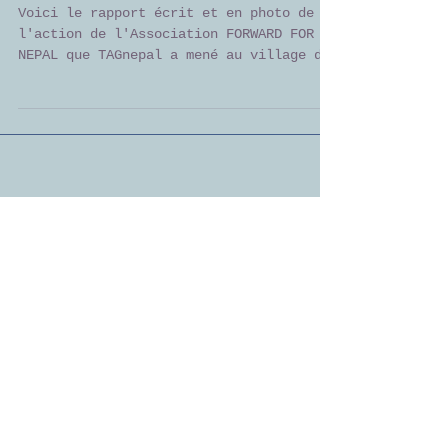
Tembathang
Voici le rapport écrit et en photo de
l'action de l'Association FORWARD FOR
NEPAL que TAGnepal a mené au village de
Tembathang, village...
Toutes les News