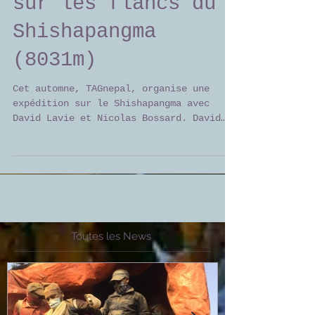
parapente à 7500m
sur les flancs du
Shishapangma
(8031m)
Cet automne, TAGnepal, organise une
expédition sur le Shishapangma avec
David Lavie et Nicolas Bossard. David
réussit le sommet et skie...
Toutes les News