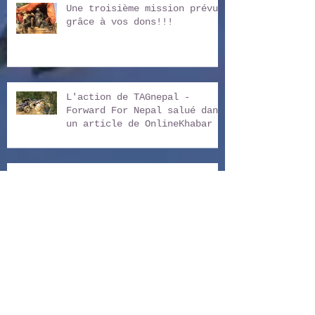
Une troisième mission prévue
grâce à vos dons!!!
L'action de TAGnepal -
Forward For Nepal salué dans
un article de OnlineKhabar
Un nouveau séisme de 7,4 ce
matin 12 mai 2015.
L'aide arrive dans les
villages: On a besoin de vos