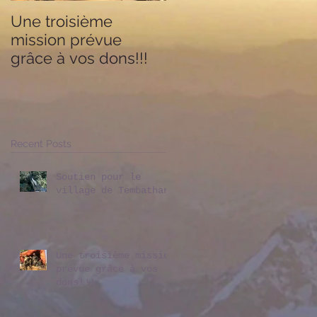
Une troisième
L'action de TAGnepa
mission prévue
- Forward For Nepal
grâce à vos dons!!!
salué dans un article
de OnlineKhabar
Recent Posts
Soutien pour le
village de Tembathang
Une troisième mission
prévue grâce à vos
dons!!!