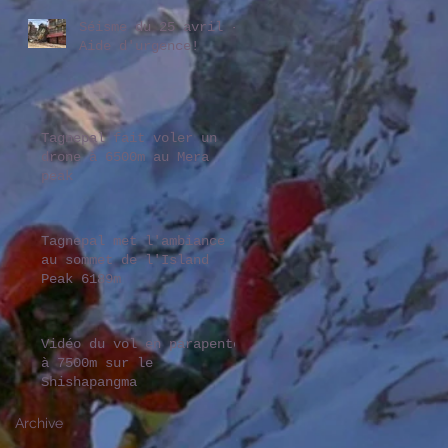
Séisme du 25 avril -
Aide d'urgence!
Tagnepal fait voler un
drone à 6500m au Mera
peak
Tagnepal met l'ambiance
au sommet de l'Island
Peak 6189m
Vidéo du vol en parapente
à 7500m sur le
Shishapangma
Archive