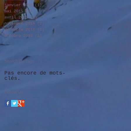
janvier 2016
(1)
1 post
mai 2015
(5)
5 posts
avril 2015
(1)
1 post
novembre 2014
(2)
2 posts
décembre 2013
(1)
1 post
octobre 2013
(1)
1 post
Search By Tags
Pas encore de mots-
clés.
Follow Us