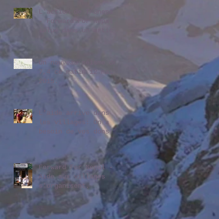
L'action de TAGnepal
- Forward For Nepal
salué dans un article
de OnlineKhabar
Un nouveau séisme de
7,4 ce matin 12 mai
2015.
L'aide arrive dans
les villages: On a
besoin de vos dons!
Forward For Nepal -
Aide aux villages
s'organisent.