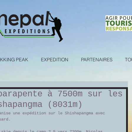
KKING PEAK
EXPEDITION
PARTENAIRES
TO
parapente à 7500m sur les
shapangma (8031m)
anise une expédition sur le Shishapangma avec 
sard. 
 skie depuis le camp 2.5 vers 7200m. Nicolas 