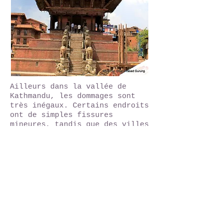
Ailleurs dans la vallée de
Kathmandu, les dommages sont
très inégaux. Certains endroits
ont de simples fissures
mineures, tandis que des villes
comme Changu Narayan, Sankhu et
Bungamati croule sous
les décombres. Pour les visites
de la vallée de Kathmandu, les
routes sont presques toutes
ouverte et peu d'endroit sont
encore inaccesible.
Les villes historiques de
Gorkha et Nuwakot ont été